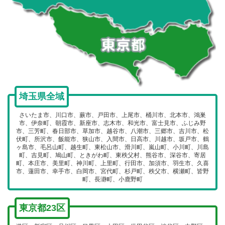
埼玉県全域
さいたま市、川口市、蕨市、戸田市、上尾市、桶川市、北本市、鴻巣
市、伊奈町、朝霞市、新座市、志木市、和光市、富士見市、ふじみ野
市、三芳町、春日部市、草加市、越谷市、八潮市、三郷市、吉川市、松
伏町、所沢市、飯能市、狭山市、入間市、日高市、川越市、坂戸市、鶴
ヶ島市、毛呂山町、越生町、東松山市、滑川町、嵐山町、小川町、川島
町、吉見町、鳩山町、ときがわ町、東秩父村、熊谷市、深谷市、寄居
町、本庄市、美里町、神川町、上里町、行田市、加須市、羽生市、久喜
市、蓮田市、幸手市、白岡市、宮代町、杉戸町、秩父市、横瀬町、皆野
町、長瀞町、小鹿野町
東京都23区