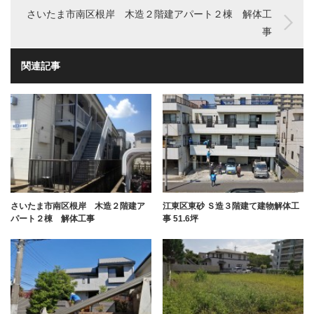
さいたま市南区根岸 木造２階建アパート２棟 解体工
事
関連記事
さいたま市南区根岸 木造２階建ア
江東区東砂 Ｓ造３階建て建物解体工
パート２棟 解体工事
事 51.6坪