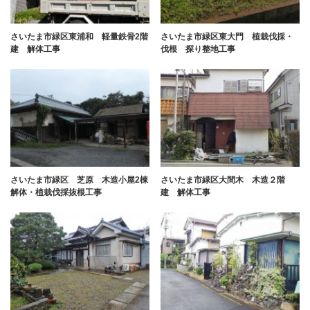
さいたま市緑区東浦和 軽量鉄骨2階
さいたま市緑区東大門 植栽伐採・
建 解体工事
伐根 探り整地工事
さいたま市緑区 芝原 木造小屋2棟
さいたま市緑区大間木 木造２階
解体・植栽伐採抜根工事
建 解体工事