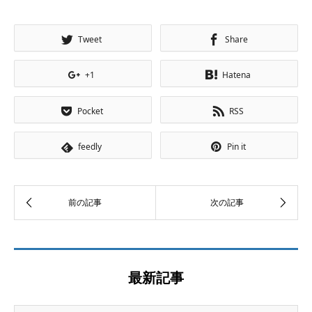
Tweet
Share
+1
Hatena
Pocket
RSS
feedly
Pin it
最新記事