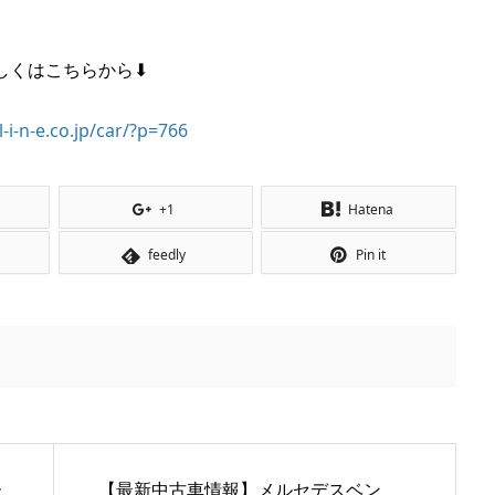
しくはこちらから⬇
l-i-n-e.co.jp/car/?p=766
+1
Hatena
feedly
Pin it
ー
【最新中古車情報】メルセデスベン