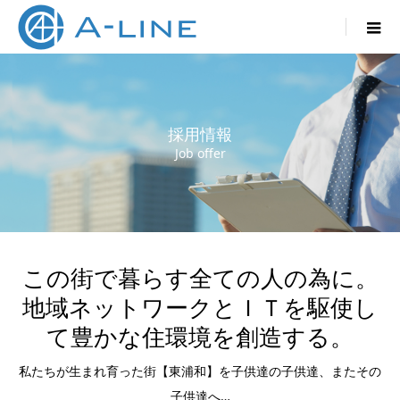

採用情報
Job offer
この街で暮らす全ての人の為に。
地域ネットワークとＩＴを駆使し
て豊かな住環境を創造する。
私たちが生まれ育った街【東浦和】を子供達の子供達、またその
子供達へ…