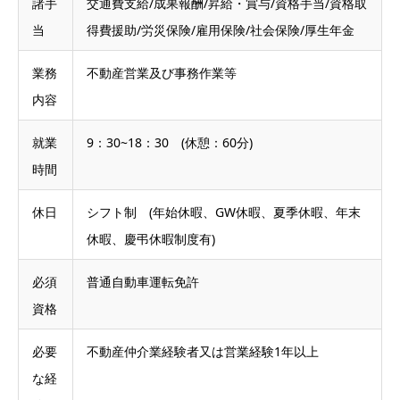
諸手
交通費支給/成果報酬/昇給・賞与/資格手当/資格取
当
得費援助/労災保険/雇用保険/社会保険/厚生年金
業務
不動産営業及び事務作業等
内容
就業
9：30~18：30 (休憩：60分)
時間
休日
シフト制 (年始休暇、GW休暇、夏季休暇、年末
休暇、慶弔休暇制度有)
必須
普通自動車運転免許
資格
必要
不動産仲介業経験者又は営業経験1年以上
な経