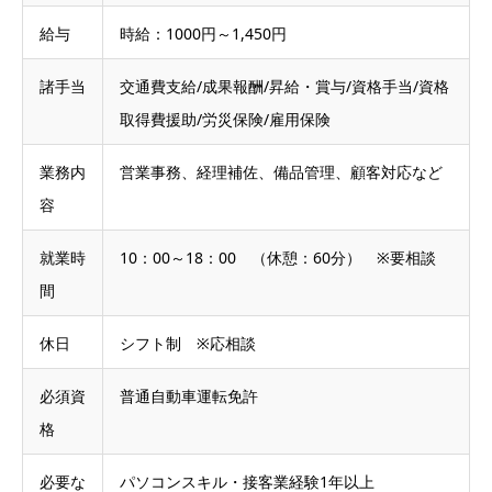
給与
時給：1000円～1,450円
諸手当
交通費支給/成果報酬/昇給・賞与/資格手当/資格
取得費援助/労災保険/雇用保険
業務内
営業事務、経理補佐、備品管理、顧客対応など
容
就業時
10：00～18：00 （休憩：60分） ※要相談
間
休日
シフト制 ※応相談
必須資
普通自動車運転免許
格
必要な
パソコンスキル・接客業経験1年以上