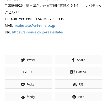
〒336-0926 埼玉県さいたま市緑区東浦和 5-1-1 サンパティッ
クビル3Ｆ
TEL 048-799-3941 FAX 048-799-3119
MAIL
realestate@a-l-i-n-e.co.jp
URL
https://a-l-i-n-e.co.jp/realestate/
Tweet
Share
+1
Hatena
Pocket
RSS
feedly
Pin it