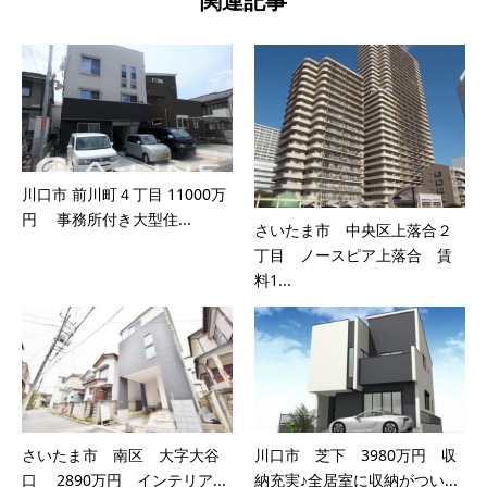
関連記事
川口市 前川町４丁目 11000万
円 事務所付き大型住...
さいたま市 中央区上落合２
丁目 ノースピア上落合 賃
料1...
さいたま市 南区 大字大谷
川口市 芝下 3980万円 収
口 2890万円 インテリア...
納充実♪全居室に収納がつい...