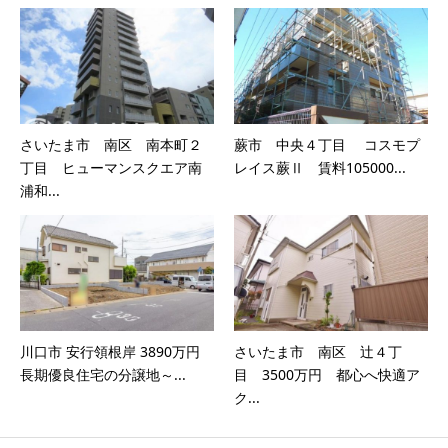
さいたま市 南区 南本町２
蕨市 中央４丁目 コスモプ
丁目 ヒューマンスクエア南
レイス蕨Ⅱ 賃料105000...
浦和...
川口市 安行領根岸 3890万円
さいたま市 南区 辻４丁
長期優良住宅の分譲地～...
目 3500万円 都心へ快適ア
ク...